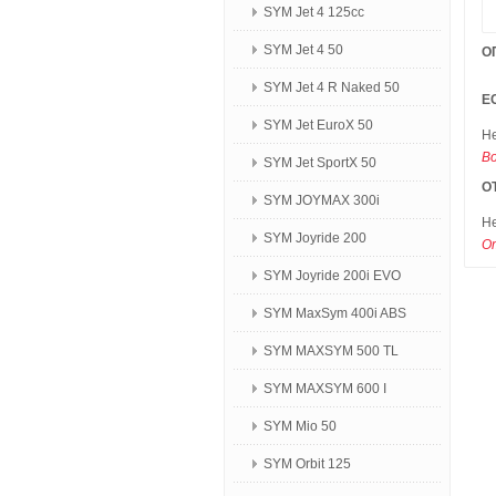
SYM Jet 4 125сс
SYM Jet 4 50
О
SYM Jet 4 R Naked 50
Е
SYM Jet EuroX 50
Не
В
SYM Jet SportX 50
О
SYM JOYMAX 300i
Не
SYM Joyride 200
О
SYM Joyride 200i EVO
SYM MaxSym 400i ABS
SYM MAXSYM 500 TL
SYM MAXSYM 600 I
SYM Mio 50
SYM Orbit 125