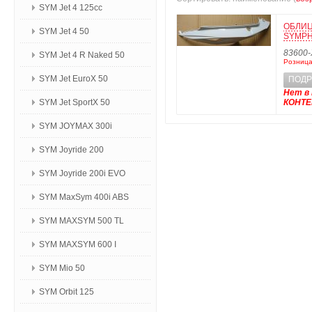
SYM Jet 4 125сс
ОБЛИЦ
SYM Jet 4 50
SYMPH
83600
SYM Jet 4 R Naked 50
Розница
SYM Jet EuroX 50
ПОДР
Нет в 
SYM Jet SportX 50
КОНТ
SYM JOYMAX 300i
SYM Joyride 200
SYM Joyride 200i EVO
SYM MaxSym 400i ABS
SYM MAXSYM 500 TL
SYM MAXSYM 600 I
SYM Mio 50
SYM Orbit 125