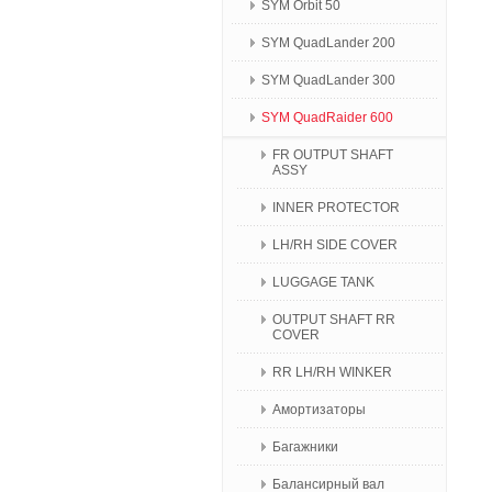
SYM Orbit 50
SYM QuadLander 200
SYM QuadLander 300
SYM QuadRaider 600
FR OUTPUT SHAFT
ASSY
INNER PROTECTOR
LH/RH SIDE COVER
LUGGAGE TANK
OUTPUT SHAFT RR
COVER
RR LH/RH WINKER
Амортизаторы
Багажники
Балансирный вал