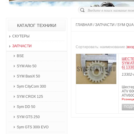
ГЛАВНАЯ
/
ЗАПЧАСТИ
/
SYM QUA
КАТАЛОГ ТЕХНИКИ
СКУТЕРЫ
ЗАПЧАСТИ
Сортировать: наименование (
воз
BSE
ШЕСТЕ
SYM AT
SYM Allo 50
6) 133
13302
SYM BasiX 50
Sym CityCom 300
Шестер
ATV 60
ATV600
SYM CROX 125
Розница
Sym DD 50
ПОДР
SYM GTS 250
Sym GTS 300i EVO