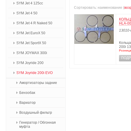
SYM Jet 4 125сс
Сортировать: наименование (
воз
SYM Jet 4 50
КОЛЬЦ
SYM Jet 4 R Naked 50
HLA-0
13010-
SYM Jet EuroX 50
Кольца
SYM Jet SportX 50
200i 1
Розница
SYM JOYMAX 300i
ПОДР
SYM Joyride 200
SYM Joyride 200i EVO
Амортизаторы задние
Бензобак
Вариатор
Воздушный фильтр
Генератор / Обгонная
муфта